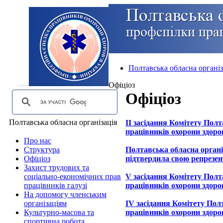
Полтавська обласна організ
Офіціоз
Офіціоз
Полтавська обласна організація
II засідання Комітету Полт
працівників охорони здоро
Про нас
Структура
Полтавська обласна органі
Офіціоз
підтвердила свою репрезен
Захист трудових та
соціально-економічних прав
V засідання Комітету Полта
працівників галузі
працівників охорони здоров
На допомогу членським
організаціям
IV засідання Комітету Полт
Культурно-масова та
працівників охорони здоро
спортивна робота