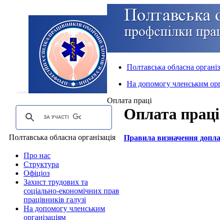
Полтавська обласна організ
На допомогу членським орг
Оплата праці
Оплата праці
Полтавська обласна організація
Правила визначення доплат
Про нас
Структура
Офіціоз
Захист трудових та
соціально-економічних прав
працівників галузі
На допомогу членським
організаціям