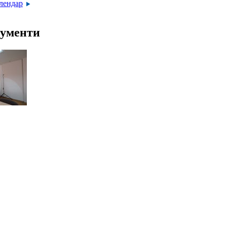
алендар
ументи