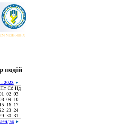
ЕМ МЕДИЧНИХ ПРАЦІВНИКІВ!
|||
Всесвітній день медичної сестри та медичного брата
|
р подій
- 2023
Пт
Сб
Нд
01
02
03
08
09
10
15
16
17
22
23
24
29
30
31
алендар