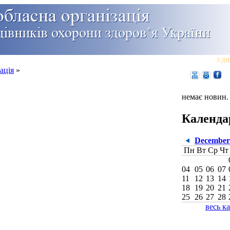
З ДН
ація
»
немає новин.
Календа
December 
Пн
Вт
Ср
Чт
04
05
06
07
11
12
13
14
18
19
20
21
25
26
27
28
весь к