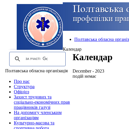
Полтавська обласна організ
Календар
Календар
Полтавська обласна організація
December - 2023
подій немає
Про нас
Структура
Офіціоз
Захист трудових та
соціально-економічних прав
працівників галузі
На допомогу членським
організаціям
Культурно-масова та
спортивна робота